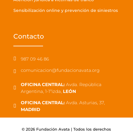
Sensibilización online y prevención de siniestros
Contacto
987 09 46 86

comunicacion@fundacionavata.org

OFICINA CENTRAL:
Avda. República

Argentina, 1-1ºizda,
LEÓN
OFICINA CENTRAL:
Avda. Asturias, 37,

MADRID
© 2026 Fundación Avata | Todos los derechos