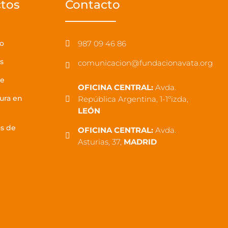
ctos
Contacto
ro
987 09 46 86

s
comunicacion@fundacionavata.org

le
OFICINA CENTRAL:
Avda.
ura en
República Argentina, 1-1ºizda,

LEÓN
as de
OFICINA CENTRAL:
Avda.

Asturias, 37,
MADRID