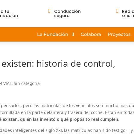
la tu

Conducción

Red 
nización
segura
ofici
La Fundación
Colabora
Proyectos
existen: historia de control,
 VIAL
,
Sin categoría
 pensarlo… pero las matrículas de los vehículos son mucho más q
ornillada en la parte delantera y trasera del coche. Están en toda
é existen, quién las inventó o qué propósito real cumplen
.
udades inteligentes del siglo XXI, las matrículas han sido testigo —y