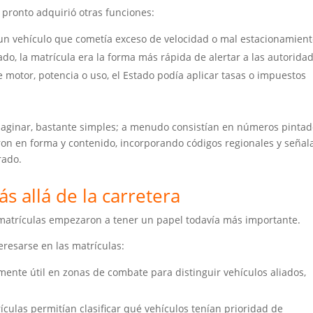
pronto adquirió otras funciones:
 un vehículo que cometía exceso de velocidad o mal estacionamient
o, la matrícula era la forma más rápida de alertar a las autorida
motor, potencia o uso, el Estado podía aplicar tasas o impuestos
aginar, bastante simples; a menudo consistían en números pinta
ron en forma y contenido, incorporando códigos regionales y seña
rado.
ás allá de la carretera
s matrículas empezaron a tener un papel todavía más importante.
eresarse en las matrículas:
ente útil en zonas de combate para distinguir vehículos aliados,
ículas permitían clasificar qué vehículos tenían prioridad de