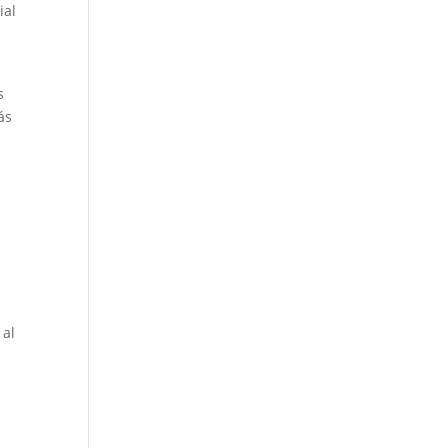
ial
s
ás
 al