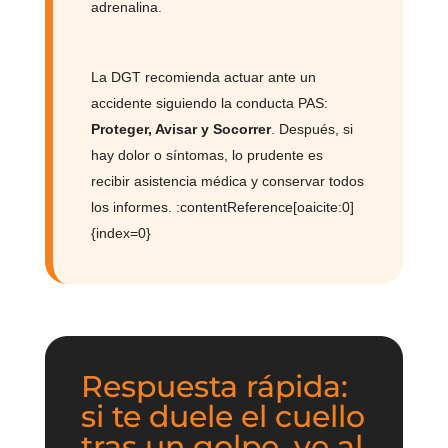
adrenalina.
La DGT recomienda actuar ante un
accidente siguiendo la conducta PAS:
Proteger, Avisar y Socorrer
. Después, si
hay dolor o síntomas, lo prudente es
recibir asistencia médica y conservar todos
los informes. :contentReference[oaicite:0]
{index=0}
Respuesta rápida:
si te duele el cuello
tras un golpe, ve al